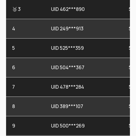
🥉 3
UID 462***890
$2
4
UID 249***913
$1
5
UID 525***359
$1
6
UID 504***367
$14
7
UID 478***284
$1
8
UID 389***107
$11
9
UID 500***269
$11