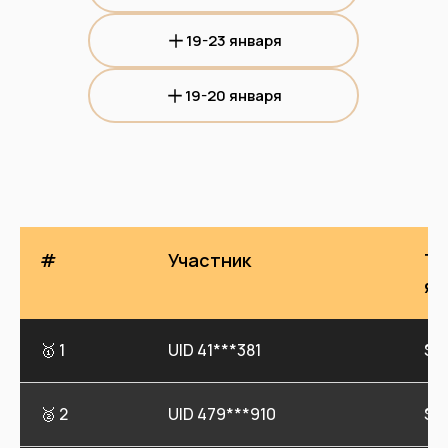
19-23 января
19-20 января
#
Участник
То
ян
🥇 1
UID 41***381
$$7
🥈 2
UID 479***910
$6