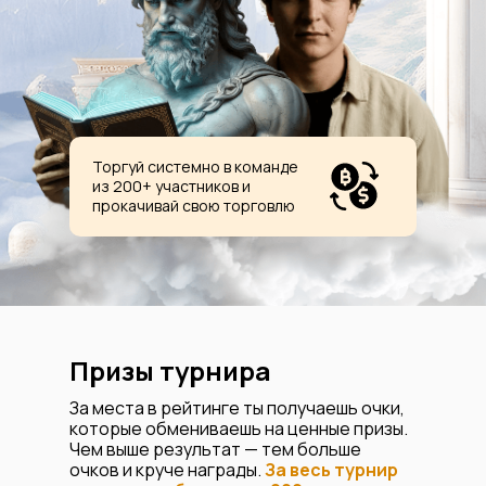
Торгуй системно в команде
из 200+ участников и
прокачивай свою торговлю
Призы турнира
За места в рейтинге ты получаешь очки,
которые обмениваешь на ценные призы.
Чем выше результат — тем больше
очков и круче награды.
За весь турнир