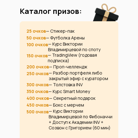
Каталог призов:
25 очков
— Стикер-пак
50 очков
— Футболка Арены
— Курс Виктории
100 очков
Владимирцевой по споту
— TradingView (годовая
150 очков
подписка)
200 очков
— Проп-челлендж
— Разбор портфеля либо
250 очков
закрытый эфир с куратором
300 очков
— Толстовка INV
350 очков
— Курс Smart Money
400 очков
— Секретный подарок
450 очков
— Бокс с мерчем
— Курс Виктории
500 очков
Владимирцевой по Фибоначчи
+ Доступ к Академии INV +
Созвон с Григорием (60 мин)