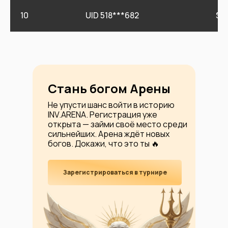
10
UID 518***682
$1
Стань богом Арены
Не упусти шанс войти в историю
INV.ARENA. Регистрация уже
открыта — займи своё место среди
сильнейших. Арена ждёт новых
богов. Докажи, что это ты 🔥
Зарегистрироваться в турнире