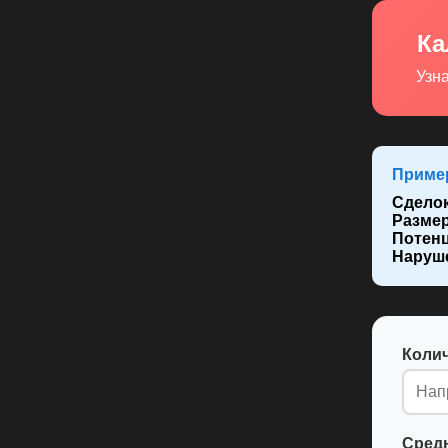
Ка
Узна
Пример
Сделок
Размер
Потенц
Наруше
Колич
Средн