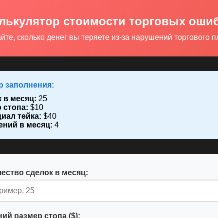
лькулятор стоимости торговых оши
йте, сколько денег вы теряете из-за нарушений торгового 
 заполнения:
 в месяц:
25
 стопа:
$10
иал тейка:
$40
ний в месяц:
4
ество сделок в месяц:
ий размер стопа ($):