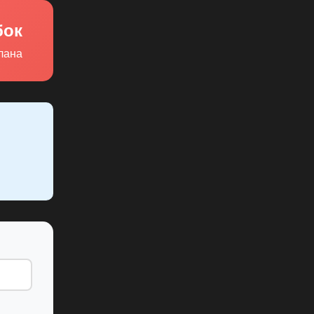
бок
плана